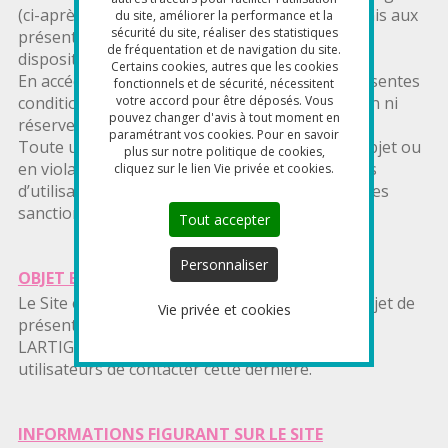
(ci-après «
le Site »)
et son utilisation sont soumis aux
du site, améliorer la performance et la
sécurité du site, réaliser des statistiques
présentes conditions générales ainsi qu'aux
de fréquentation et de navigation du site.
dispositions légales en vigueur.
Certains cookies, autres que les cookies
En accédant au Site, l’utilisateur accepte les présentes
fonctionnels et de sécurité, nécessitent
conditions générales d’utilisation sans limitation ni
votre accord pour être déposés. Vous
pouvez changer d'avis à tout moment en
réserve et s’engage à les respecter.
paramétrant vos cookies. Pour en savoir
Toute utilisation du Site non conforme à son objet ou
plus sur notre politique de cookies,
en violation des présentes conditions générales
cliquez sur le lien Vie privée et cookies.
d’utilisation pourra donner lieu à l’application des
sanctions prévues par la loi.
Tout accepter
Personnaliser
OBJET ET PRÉSENTATION DU SITE
Le Site est un site non marchand ayant pour objet de
Vie privée et cookies
présenter les produits et services de la société
LARTIGAU, et le cas échéant, de permettre aux
utilisateurs de contacter cette dernière.
INFORMATIONS FIGURANT SUR LE SITE