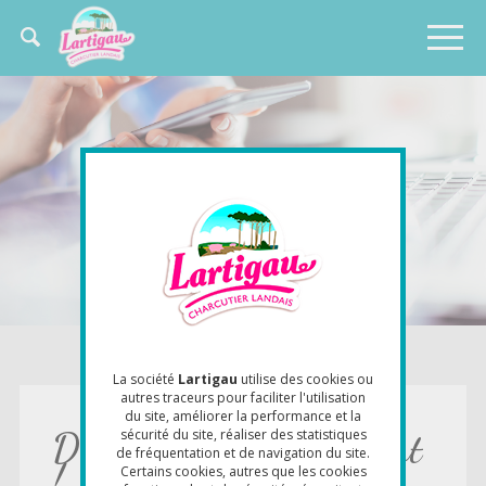
Aller
Panneau de gestion des cookies
au
Chercher
contenu
Navigation
dans
principal
ce
principale
site
CONTACTEZ-NOUS
La société
Lartigau
utilise des cookies ou
autres traceurs pour faciliter l'utilisation
du site, améliorer la performance et la
sécurité du site, réaliser des statistiques
Discutons dès maintenant
de fréquentation et de navigation du site.
!
Certains cookies, autres que les cookies