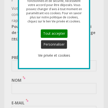
fonctionnels et de sécurité, nécessitent
votre accord pour être déposés. Vous
Votre message sera lu par l'un de nos
pouvez changer d'avis à tout moment en
paramétrant vos cookies. Pour en savoir
conseillers et vous serez recontacté
plus sur notre politique de cookies,
rapidement à l'adresse e-mail indiquée.
cliquez sur le lien Vie privée et cookies.
Pour une demande de candidature, merci
de vous rendre directement sur notre page
Tout accepter
recrutement
.
Personnaliser
Vie privée et cookies
PRÉNOM
NOM
E-MAIL