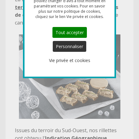
pouvez changer d'avis à tout moment en
paramétrant vos cookies. Pour en savoir
terrine
s
et propose désormais ses
rillettes
plus sur notre politique de cookies,
de canard
élaborées avec 20% de magret de
cliquez sur le lien Vie privée et cookies.
canard séché.
Tout accepter
Personnaliser
Vie privée et cookies
Issues du terroir du Sud-Ouest, nos rillettes
ont obtenu l'
Indication Géographique