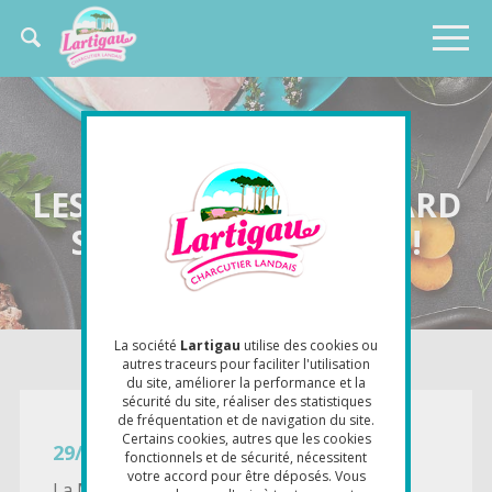
Aller
Panneau de gestion des cookies
au
Chercher
contenu
Navigation
dans
principal
ce
principale
site
LES RILLETTES DE CANARD
SONT À L'HONNEUR !
La société
Lartigau
utilise des cookies ou
autres traceurs pour faciliter l'utilisation
du site, améliorer la performance et la
sécurité du site, réaliser des statistiques
de fréquentation et de navigation du site.
Certains cookies, autres que les cookies
29/11/2019
fonctionnels et de sécurité, nécessitent
votre accord pour être déposés. Vous
La Maison Lartigau élargit sa
gamme de