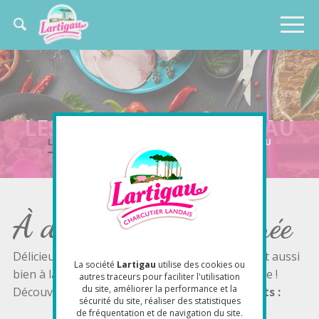
Panneau de gestion des cookies
Chercher
Navigation
dans
Aller
ce
principale
au
site
contenu
principal
LES GRILLADES LARTIGAU
LES GRILLADES LARTIGAU
LES TERRINES LARTIGAU
LES VIANDES CUITES LARTIGAU
À déguster toute l'année
Délicieusement tendres, nos grillades se cuisent aussi
La société
Lartigau
utilise des cookies ou
bien à la plancha l'été qu'à la poêle toute l'année !
autres traceurs pour faciliter l'utilisation
du site, améliorer la performance et la
Découvrez sans attendre
nos délicieux produits :
sécurité du site, réaliser des statistiques
de fréquentation et de navigation du site.