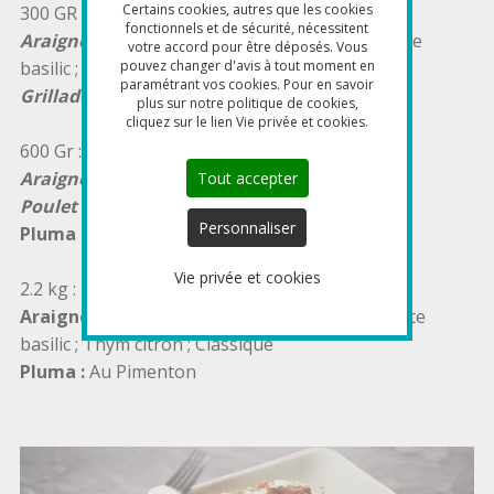
Certains cookies, autres que les cookies
300 GR :
fonctionnels et de sécurité, nécessitent
Araignées
:
5 baies ; Piment d'espelette ; Tomate
votre accord pour être déposés. Vous
basilic ; Thym citron ; Classique
pouvez changer d'avis à tout moment en
paramétrant vos cookies. Pour en savoir
Grillade
:
Piment d'espelette ; provencale
plus sur notre politique de cookies,
cliquez sur le lien Vie privée et cookies.
600 Gr :
Araignées
:
Classique ; Piment d'espelette
Tout accepter
Poulet
:
Aux épices douces
Personnaliser
Pluma :
Au Pimenton
Vie privée et cookies
2.2 kg :
Araignées :
5 baies ; Piment d'espelette ; Tomate
basilic ; Thym citron ; Classique
Pluma :
Au Pimenton